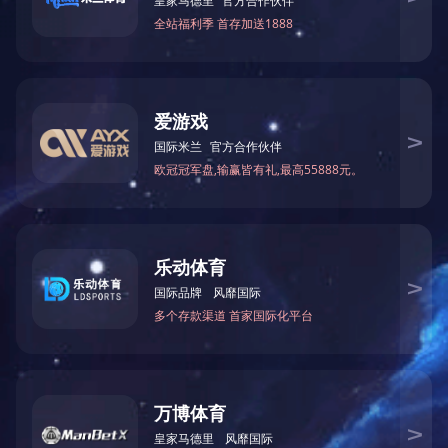
厂对车辆的试验要求也不同。车辆试生产区，该阶段由于整车的
生产工艺、设备参数等都处于试验期，所以要通过整车长时间的
淋雨试验（淋雨时间在4~8小时之间），来发现可能漏水的部
位，再进行漏水原因分析和设计或工艺的改善。整车批量生产
时，设计及工艺缺陷基本改善完成，淋雨主要进行例行检查，以
防偶发的不符合性带来的密封性缺陷。
汽车常见的漏水原因：
1、焊点过烧导致外层钣金面焊穿是焊接工程上导致整车淋雨密
封试验时漏水的原因，水流从钣金面焊穿部位流入焊件夹层，并
通过夹层流入车内。
2、汽车焊缝密封胶主要以聚氯乙烯（PVC）为基料，另添加一
些增塑剂、填充剂、颜料、粘度调整剂等，经机械混合而成的一
种厚浆涂料。通过对汽车车身焊接的内外缝隙喷涂密封胶，以达
到防水、防尘、隔音的目的。焊缝密封胶打胶量不足和打胶偏位
是焊缝涂胶不良而导致整车漏水的原因。