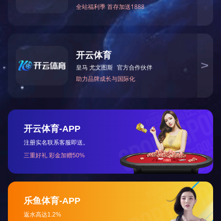
售和使用，而这些地区的温度条件可能存在差异。可以模拟不同
地区的温度环境，帮助制造商确定产品在各种气候条件下的表现
和可靠性。
5、可靠性测试：在电子产品的可靠性测试中起着关键作
用。通过反复进行温度循环和冲击测试，可以模拟产品在长期使
用中可能遇到的各种温度应力，以评估其寿命和可靠性。
总之，
高低温冲击试验箱
在电子产品测试中扮演着重要角
色，可以帮助制造商和研发人员评估产品在温度条件下的表现和
可靠性。这种测试有助于提高产品的质量、性能和耐久性，并确
保其在各种环境中都能正常工作。
上一篇：
高低温湿热试验箱的原理及用途说明