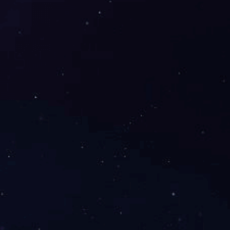
模拟高温与低温的急剧变化，能够帮助研发人员发现设计中的潜在缺
在线留言
联系我们
|
扫一扫
更多精彩
客服二维码
企业二维码