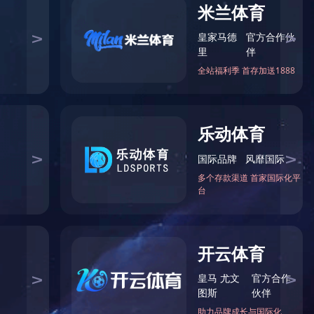
p官方网站入口
>
技术文章
>
高低温冲击试验箱用于电子产品的测试
和稳定运行的电子设备。通过快速改变温度，模拟高温和低温的环境