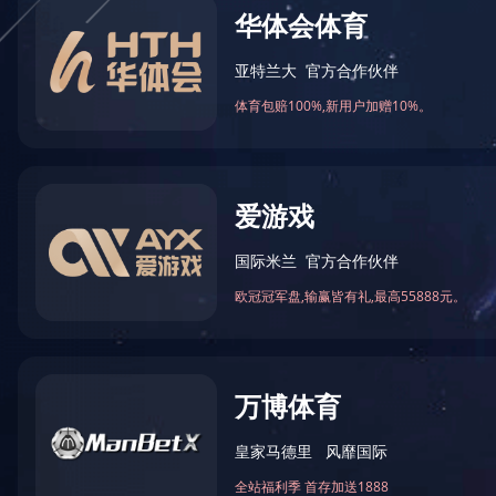
当前位置：
爱游戏AYX官方网站,爱游戏app官网,爱游戏官方网站,
高低温冲击试验箱是一种能够模拟环境变化的设备，广泛应用于电
变化，测试产品的耐受性、稳定性和可靠性。
高低温冲击试验箱
在电子产品测试中的应用如下：