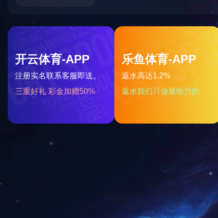
一、测试产品的耐温性能
在电子产品的使用过程中，经常会遇到环境温度剧烈变化的情况，
变化的测试，评估其是否能够在高温或低温环境下正常运行。
二、测试产品的热膨胀与热应力
电子元器件，尤其是集成电路、传感器等，通常采用不同材质的材
热应力可能会导致焊点断裂、接触不良、塑料外壳开裂、电子元件脱
三、评估产品的可靠性与稳定性
电子产品在实际使用中，经常会经历恶劣天气或运输过程中的温度
出现故障。
四、加速老化测试与寿命预测
高低温冲击试验也是加速电子产品老化过程的有效手段。长期暴露
用中的老化过程和可能出现的故障模式，为产品的寿命预测提供依据