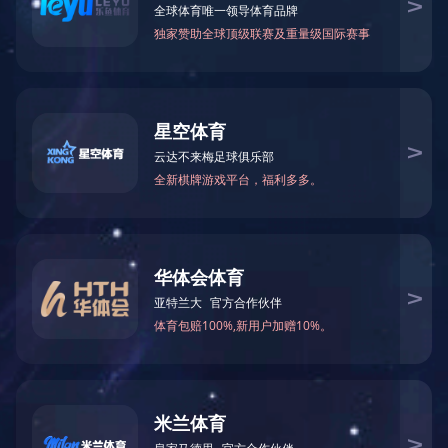
更新时间：2026-02-02 点击次数：2608
在材料科学和工程领域，高低温老化箱是一种重要的实验设
备，广泛用于测试材料在恶劣温度条件下的性能和稳定性。它可
以模拟材料在高温、低温环境下的使用情况，从而评估其耐久性
和可靠性。本文将探讨如何选择合适的
高低温老化
箱
，主要从技
术参数、功能需求、品牌与服务、预算等几个方面进行分析。
一、技术参数
1、温度范围：首先，考虑温度范围。不同材料对温度的敏
感性不同，因此选择适合您测试需求的温度范围非常重要。
2、温度波动和均匀性：温度波动和均匀性是评估老化箱性