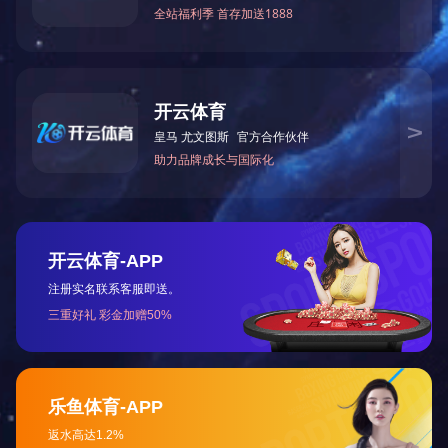
热环境。对于某些材料，如塑料和橡胶，湿度对其性能有显著影
响，因此选购时需考虑这一功能的必要性。
3、安全保护设计：安全性是另一个不可忽视的方面。应具
备过温、过压、缺水等保护机制，以防止设备损坏和确保实验操
作人员的安全。
三、品牌与服务
选择品牌的高低温老化箱往往能获得更好的质量保障和售后
服务。品牌通常有较*的技术支持和维修服务体系，可以在出现
问题时及时提供帮助。此外，查阅用户评价、案例研究以及行业
口碑，能够为您的购买决策提供参考。
四、预算