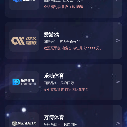
能的重要指标，这些参数直接影响测试结果的准确性。
3、加热和制冷速度：加热和制冷的速度也非常关键，尤其
是在需要快速循环测试的情况下。选择快速响应的可以提高测试
效率，减少材料在恶劣条件下的暴露时间。
高低温老化箱
二、功能需求
1、控制系统：通常配备数字化控制系统，能够实现精确的
温度控制和记录。选择具备PID控制、触摸屏界面、数据存储和
远程监控功能的设备，可以方便操作和数据管理。
2、气候模拟功能：还具有湿度控制功能，能够同时模拟湿