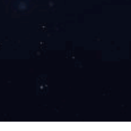
请输入计算结果（填写阿拉伯数字），如：三加四=7
上一篇：
电池检测高低温试验室
下一篇：
整车排放试验室
爱游戏·ayx(中国)官方网站
公司地址：上海市嘉定区浏翔公路5555号 技术支持：
© 2026 版权所有：爱游戏·ayx(中国)官方网站
sitemap.xml