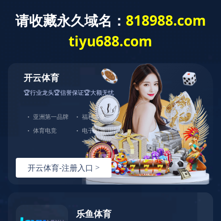
爱游戏AYX官方网站,爱游戏app官网,爱游戏官方网站,爱游戏app官方网
站,爱游戏官方手机APP,爱游戏官方APP下载,爱游戏app官方网站入口
当前位置：
爱游戏AYX官方网站,爱游戏app官网,爱游戏官方网
站,爱游戏app官方网站,爱游戏官方手机APP,爱游戏官方APP下
载,爱游戏app官方网站入口
>
产品中心
>
汽车检测设
备
>
汽车综合环境试验舱
> 汽车环境模拟试验室