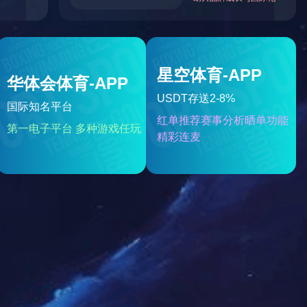
访 问 量：
3993
联系我们
能满足欧III、IV、V等标准的试验要求。