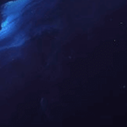
在线咨询
电话
微信扫一扫