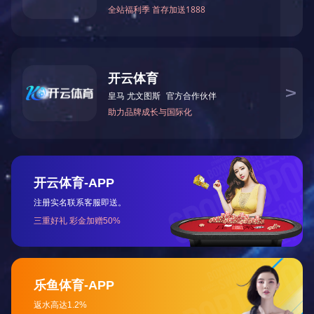
戏官方手机APP,爱游戏官方APP下载,
快速温变试验箱的主要用途有哪些？
爱游戏app官方网站入口相关的文章
快速温变试验箱中常见的故障有哪些，如何解决？
快速温变试验箱应用在什么地方呢
快速温变试验箱的操作流程，就差你没看了
快速温变试验箱的工作原理是什么？有哪些特点？
快速分析快速温变试验箱的安全保护措施
详细介绍
线性快速温变试验箱
采用根据画面显示，通过触摸画面即可轻松进行设定操
作的10.4英寸大型彩色触摸屏计测装置。试验规格、试验区温度、温度循环，趋
势图显示等一目了然，可记录90天的参数功能（相当于配备无纸记录仪）。