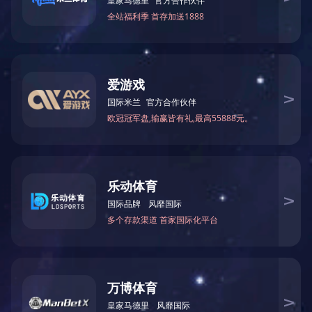
变化问题的快速温变（湿热）的试验箱。为了保持固定的试样温
度变化率，我们用了以试验温度控制、快速温度变化以及斜度控
制等一系列新技术
产品型号：
厂商性质：
生产厂家
更新时间：
2023-06-25
访 问 量：
4950
产品咨询
联系我们
产品分类
爱游戏AYX官方网站,爱游戏app官网,爱
游戏官方网站,爱游戏app官方网站,爱游
RELATED ARTICLES