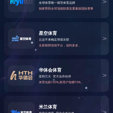
爱游戏AYX官方网站,爱游戏app官网,爱
游戏官方网站,爱游戏app官方网站,爱游
冷热冲击试验箱温度变化快的原因
戏官方手机APP,爱游戏官方APP下载,
爱游戏app官方网站入口相关的文章
防尘防水等级IPXX的含义
环境试验箱的设备分类
恒温恒湿箱价格相差原因
GB/T 10590-2006高低温低气压试验标准有哪些
IPX8浸水试验装置操作介绍