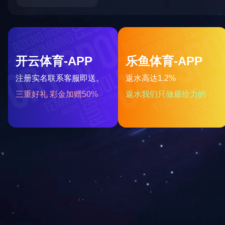
游戏app官网,爱游戏官
共 1 条
方网站,爱游戏app官方
高低温试验箱压缩机管路如何焊接
网站,爱游戏官方手机
高低温老化试验箱使用环境条件有哪些呢
APP,爱游戏官方APP下
载,爱游戏app官方网站
高低温交变湿热试验箱的维护与保养技巧
入口相关的文章
冷热冲击试验箱自动模拟输出功率数据输出值
灯具耐腐蚀能力分析
导致高低温试验箱温度不均匀的原因有哪些
爱游戏·ayx(中国)官方网站
关于我们
|
|