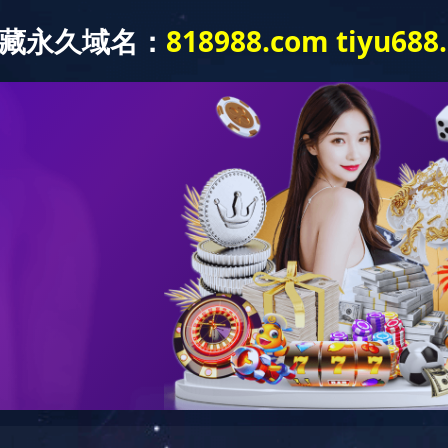
,爱游戏官方手机APP,爱游戏官方APP下载,爱游戏app官方网站入口
返回爱游戏AYX官方网站,爱游戏a
心
爱游戏AYX官方网
技术文章
站,爱游戏app官网,
爱游戏官方网站,爱
游戏app官方网站,
爱游戏官方手机
APP,爱游戏官方
APP下载,爱游戏
app官方网站入口