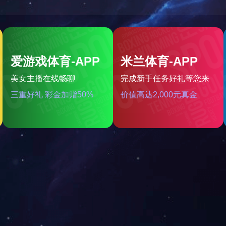
记录，当前 1 / 1 页 爱游戏AYX官方网站,爱游戏app官网,爱游戏官方网
app官方网站入口 上一页 下一页 末页 
产品中心
新闻动态
技术文章
|
|
|