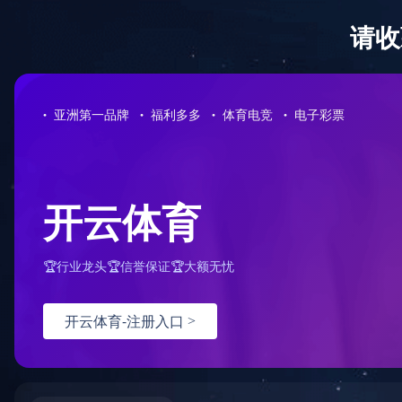
爱游戏AYX官方网站,爱游戏app官网,爱游戏官方网站,爱游戏app官方网站
欢迎来到
爱游戏·ayx(中国)官方网站 网站
！
爱游戏·ayx(中国)官
关于我们
产品中
方网站