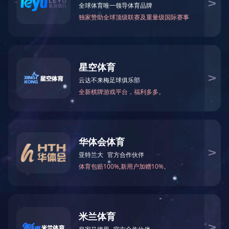
爱游戏AYX官方网站,爱游戏app官网,爱
游戏官方网站,爱游戏app官方网站,爱游
深冷试验箱的特点是什么？读完下文你就知道了
戏官方手机APP,爱游戏官方APP下载,
爱游戏app官方网站入口相关的文章
气候环境试验的试验项目指哪些
环境试验箱参数名词解释
高低温湿热试验箱制冷循环过程简介
箱式淋雨试验箱介绍
高低温交变试验箱电气控制系统的相关知识