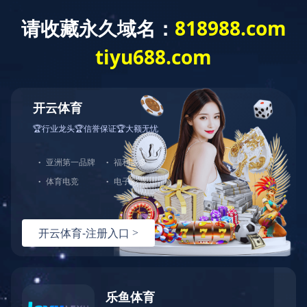
爱游戏AYX官方网站,爱游戏app官网,爱游戏官方网站,爱游戏app官方网
站,爱游戏官方手机APP,爱游戏官方APP下载,爱游戏app官方网站入口
当前位置：
爱游戏AYX官方网站,爱游戏app官网,爱游戏官方网
站,爱游戏app官方网站,爱游戏官方手机APP,爱游戏官方APP下
载,爱游戏app官方网站入口
>
产品中心
>
深冷试验
箱
>
STD深冷试验箱
产品分类