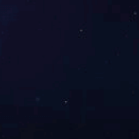
请输入计算结果（填写阿拉伯数字），如：三加四=7