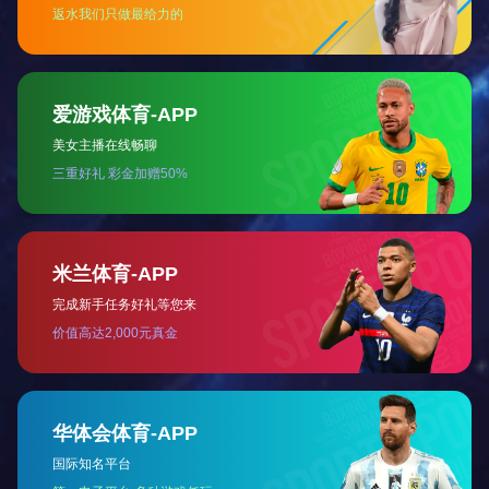
品认证检测机构及生产企业品管部门对产品的IPX1、IPX2、IPX3、
IPX4、IPX5、IPX6的防水检测用途；该设备已广泛应于各出入境检
验检疫局机电实验室、国内外产品认证实验室，设备性能达到有*水
平。设备程式中有标准试验选项，用户可选择需要的标准测试项无需
设置即可进行试验；另配有自定义测试选项，用户可自行设置测试数
据，以适应不同的测试标准；载物台转盘可以倾斜150，自动转换测
试位置，以适应IPX2试验的倾斜要求，使用户在进行IPX2试验时不
用停机换位即可自动完成试验作业，同时保证了试验数据的可靠性与
准确性。
整车淋雨试验室
箱体结构
1. 箱体采用SUS304不锈钢材料，试验箱上部为试验室和控制屏，下
部安装水泵、水箱、电动机和减速传动机构。
2.箱体门为有机玻璃，采用硅橡胶密封，有较好的密封性能，门上装
有雨刮器便于观察试验情况。
2.喷管采用不锈钢管制造，喷孔采用激光加工技术，具有较高的精
度。
2.工作室其他所有接触水的部分均采用不锈钢活铜质材料，不会产生
锈蚀现象。
控制系统
1.定时控制：配备数字式定时器，在范围内可随意调整试验时间。
2.调速控制：采用变频调速器，调速平稳，控制精度高。