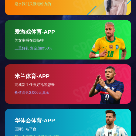
任何死角。
·内容积可随使用者环境需要而设计，保证了设备的适用性和高效、
节能。
仪表采用中英文真彩触摸屏与进口PLC、温控仪组成集散控制系统，
可实行运转自动化，操作简便化的人机对话装置及各种节能新技术。
·具有*的通讯和编程功能，通过局域网(LAN)RS232/485连接可组成
试验室测控网络，实现远程监控，极大的方便了用户的系统集成与自
动化监测。
产品咨询