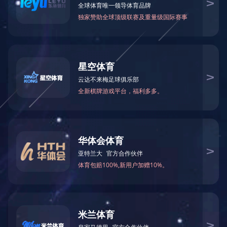
爱游戏AYX官方网站,爱游戏app官网,爱
游戏官方网站,爱游戏app官方网站,爱游
老化房安全保护措施有哪些
戏官方手机APP,爱游戏官方APP下载,
爱游戏app官方网站入口相关的文章
老化房结构及选型
如何设计高温老化房
老化房使用时注意事项
为什么要做老化试验
环境试验箱冷凝器的清洗