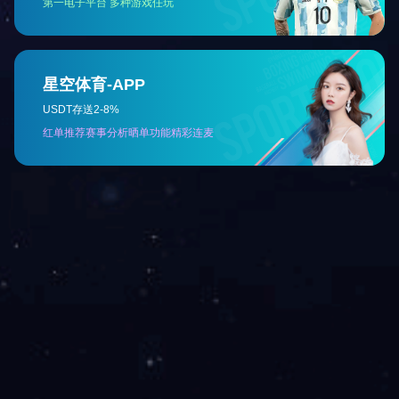
SWT老化试验室
本系列环境实验室可为用户批量检验、检测电子电工元器件、
零配件或大型部件等提供一个模拟环境，为测试数据的准确性
和*性(可重复)提供*条件。该产品具有简单的操作性能和可靠
更新日期：
2024-01-10
访问次数：
4387
的设备性能，便捷操作的计测装置，温湿度控制器，采用*的
中文液晶显示画面触摸屏，可进行各种复杂的程序设定，程序
查看详情
在线留言
设定采用对话方式，操作简单、迅速。
爱游戏·ayx(中国)官方网站
公司地址：上海市嘉定区浏翔公路5555号 技术支持：