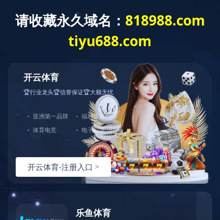
爱游戏AYX官方网站,爱游戏app官网,爱游戏官方网站,爱游戏app官方网
站,爱游戏官方手机APP,爱游戏官方APP下载,爱游戏app官方网站入口
当前位置：
爱游戏AYX官方网站,爱游戏app官网,爱游戏官方网
站,爱游戏app官方网站,爱游戏官方手机APP,爱游戏官方APP下
载,爱游戏app官方网站入口
>
产品中心
>
步入室试验
室
>
高温老化试验室
产品分类