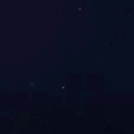
SWT超低温恒温恒湿步入室
本系列环境实验室可为用户批量检验、检测电子电工元器件、
零配件或大型部件等提供一个模拟环境，为测试数据的准确性
和*性(可重复)提供*条件。该产品具有简单的操作性能和可靠
更新日期：
2023-06-24
访问次数：
3795
的设备性能，便捷操作的计测装置，温湿度控制器，采用*的
中文液晶显示画面触摸屏，可进行各种复杂的程序设定，程序
查看详情
在线留言
设定采用对话方式，操作简单、迅速。