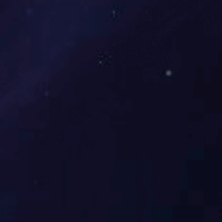
SWTH步入式恒温恒湿试验室
本系列环境实验室可为用户批量检验、检测电子电工元器件、
零配件或大型部件等提供一个模拟环境，为测试数据的准确性
和*性(可重复)提供*条件。该产品具有简单的操作性能和可靠
更新日期：
2024-01-10
访问次数：
4339
的设备性能，便捷操作的计测装置，温湿度控制器，采用*的
中文液晶显示画面触摸屏，可进行各种复杂的程序设定，程序
查看详情
在线留言
设定采用对话方式，操作简单、迅速。