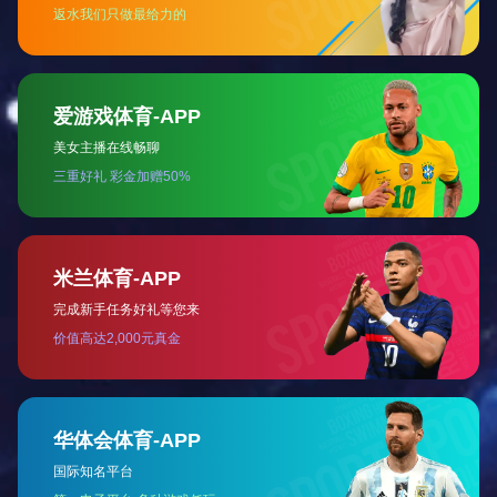
零配件或大型部件等提供一个模拟环境，为测试数据的准确性
和*性（可重复）提供*条件。该产品具有简单的操作性能和可
更新日期：
2023-06-25
访问次数：
3764
靠的设备性能，便捷操作的计测装置，温湿度控制器，采用*
的中文液晶显示画面触摸屏，可进行各种复杂的程序设定，程
查看详情
在线留言
序设定采用对话方式，操作简单、迅速。