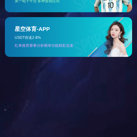
能自动提示用户正确设置温湿度、时间参数。
有的维护界面，用于调试设备和维护设备具有程序运行保持功能。
具有程序运行等待功能。
具有程序跳段功能。
具有程序停止功能。
有断电恢复功能。
控制模式：恒温、恒湿、程序。
具有运行界面锁定功能。记录功能：可记录100天内的曲线及实验数
据，可以详细查询100天内每一时刻的温度湿度情况，可用USB2.0
导出，在PC机上打印记录曲线和生成数据报表（相当于无纸记录仪
的功能）具有开机故障自检功能。
计算机监控系统：控制系统通过计算机以太网通讯接口，可实现数据
传输及监控功能。
注：并提供日后软件免费升级
制冷系统
系统理念：此类实验室均采用业界的温度平衡技术（制冷不加热），
通过能量调节技术在降温及低温平衡时不需要另外启动加热来平衡控
温。能量调节技术即PID控制调节制冷剂流量，通过调节控制单位时
间内进入蒸发器制冷剂的质量，来达到精确控制制冷功率，从而精确
控制试验室的温度。
相对以前“平衡控温方式”即边加热边制冷的方法，能耗非常大。而运