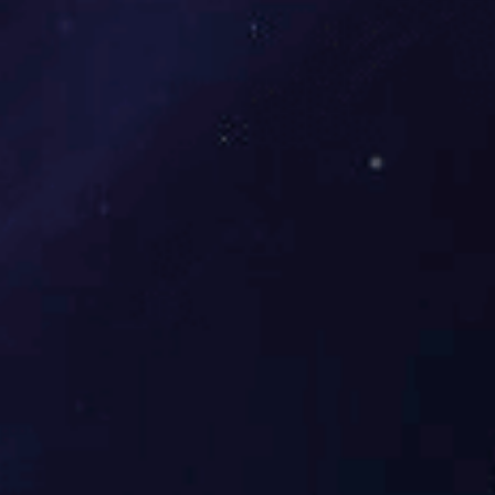
用此技术可在zui大限度上降低客户的运营成本和延长压缩机的寿
命，可在产品寿命周期内可为用户节约一笔不小的电费开支
制冷蒸发器：采用波纹翅片制冷蒸发器，位于试验箱一端的风道夹层
内，由鼓风电机强制通风，快速换热。
风道系统
为保证较高的均匀度指标，试验箱设有内部循环送风系统及风道。工
作室一端的风道夹层内，分布加热器、加湿器进口管、制冷蒸发器、
除湿蒸发器、风叶等装置。采用多台风机使箱内空气循环，当风机运
行时，将工作室中空气从下部吸入风道内，经加热/制冷、加湿/除湿
后从均匀地吹出，在工作室中与试品交换后的空气再被吸入风道内，
反复循环，从而达到温度设定要求。
技术参数