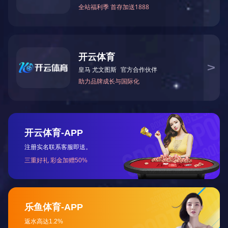
戏官方手机APP,爱游戏官方APP下载,
高低温湿热试验室包含哪些关键组件？
爱游戏app官方网站入口相关的文章
高低温湿热试验室：模拟环境条件的关键设备
怎么做才能选到合适的高低温湿热试验室？
哪些因素能决定高低温湿热试验室的价格？
高低温湿热试验室的冷媒介绍
高低温湿热试验室时其离心式制冷机组怎么保养
详细介绍
大型高低温湿热试验室
系统介绍
本系列环境实验室可为用户批量检验、检测电子电工元器件、零配件
或大型部件等提供一个模拟环境，为测试数据的准确性和*性（可重