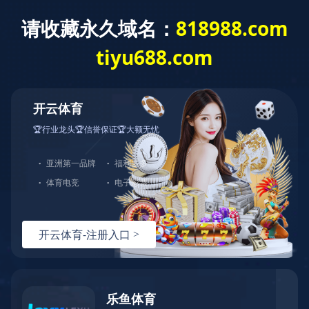
爱游戏AYX官方网站,爱游戏app官网,爱游戏官方网站,爱游戏app官方网
站,爱游戏官方手机APP,爱游戏官方APP下载,爱游戏app官方网站入口
当前位置：
爱游戏AYX官方网站,爱游戏app官网,爱游戏官方网
站,爱游戏app官方网站,爱游戏官方手机APP,爱游戏官方APP下
载,爱游戏app官方网站入口
>
产品中心
>
步入室试验
室
>
高低温湿热试验室
> SWTH大型高低温湿热试验室