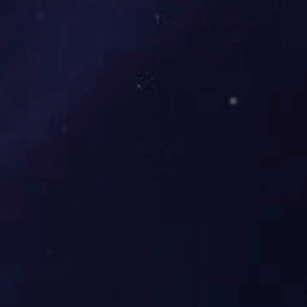
用此技术可在zui大限度上降低客户的运营成本和延长压缩机的寿
命，可在产品寿命周期内可为用户节约一笔不小的电费开支
制冷蒸发器：采用波纹翅片制冷蒸发器，位于试验箱一端的风道夹层
内，由鼓风电机强制通风，快速换热。
风道系统
为保证较高的均匀度指标，试验箱设有内部循环送风系统及风道。工
作室一端的风道夹层内，分布加热器、加湿器进口管、制冷蒸发器、
除湿蒸发器、风叶等装置。采用多台风机使箱内空气循环，当风机运
行时，将工作室中空气从下部吸入风道内，经加热/制冷、加湿/除湿
后从均匀地吹出，在工作室中与试品交换后的空气再被吸入风道内，
反复循环，从而达到温度设定要求。
步入室恒温恒湿试验室技术参数