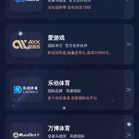
准确性和*性(可重复)提供*条件。该产品具有简单的操作性能和
可靠的设备性能，便捷操作的计测装置，温湿度控制器，采用*的
中文液晶显示画面触摸屏，可进行各种复杂的程序设定，程序设
定采用对话方式，操作简单、迅速。
产品型号：
SWTH
厂商性质：
生产厂家
更新时间：
2024-01-10
访 问 量：
6667
产品咨询
联系我们
产品分类
爱游戏AYX官方网站,爱游戏app官网,爱
游戏官方网站,爱游戏app官方网站,爱游
RELATED ARTICLES