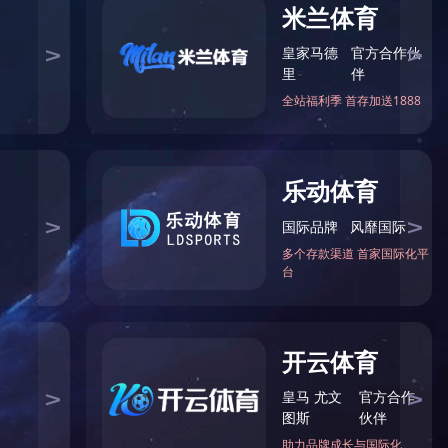
pp官方网站入口
>
产品中心
>
三综合试验箱
>
环境试验箱
电工元器件、零配件或相关行业的实验部门提供一个模拟环境，为
件。结构一体化程度高，在客户端装配调试时间短；科学的空气流
；完备的安全保护装置，避免了任何可能发生的安全隐患，保证设
求订做，保证了设备的高效，节能。