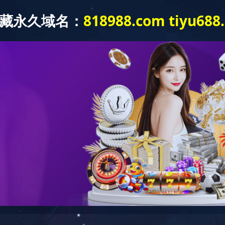
,爱游戏官方手机APP,爱游戏官方APP下载,爱游戏app官方网站入口
返回爱游戏AYX官方网站,爱游戏a
心
爱游戏AYX官方网
技术文章
站,爱游戏app官网,
爱游戏官方网站,爱
游戏app官方网站,
爱游戏官方手机
APP,爱游戏官方
APP下载,爱游戏
app官方网站入口