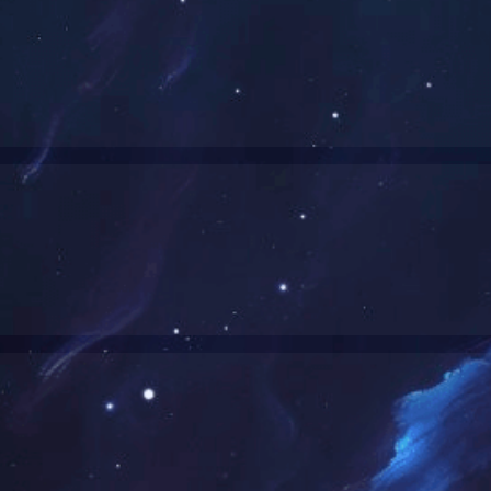
爱游戏app官方网站,爱游戏官方手机APP,爱游戏官方APP下载,爱游戏a
AVT高低温振动综合试验箱
三综合试验箱可为用户检验、检测电子电工
数据的准确性和*性(可重复)提供*条件。
使室内温湿度均匀，避免任何死角；完备的
更新日期：
2023-06-25
访问次数：
4233
可靠性；每个产品都根据客户的要求订做，
查看详情
在线留言