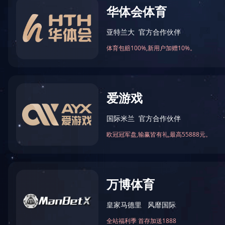
当前位置：
爱游戏AYX官方网站,爱游戏app官网,爱游戏官方网站,
产品分类
三综合试验箱
爱游戏AYX官方网站,爱