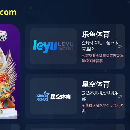
pp官网,爱游戏官方网站,爱游戏app官方网站,爱游戏官方手机APP,爱
游戏官方APP下载,爱游戏app官方网站入口
咨询热线
15021530323
在线留言
联系我们
在线留言
联系我们