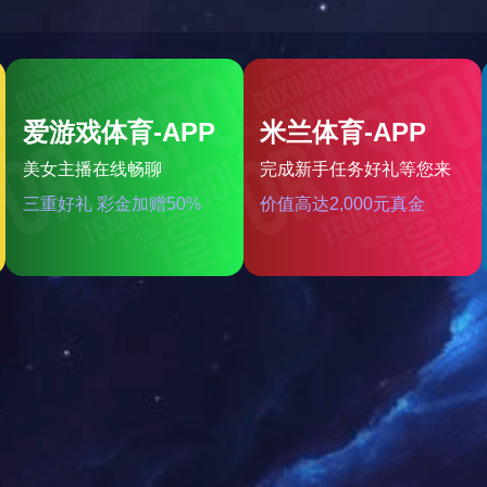
电池低温试验室
上海电器提供了测试小型电池到大型锂离子
电信、计算机和电动汽车。为了减少汽车排
迫。凭借着丰富的经验，我们能为您提供*成
更新日期：
2023-06-25
访问次数：
4235
查看详情
在线留言
电池高低温湿热试验室
上海电器提供了测试小型电池到大型锂离子
种行业包括电信、计算机和电动汽车。为了
变得更加紧迫。凭借着丰富的经验，我们能
更新日期：
2023-06-25
访问次数：
3610
查看详情
在线留言