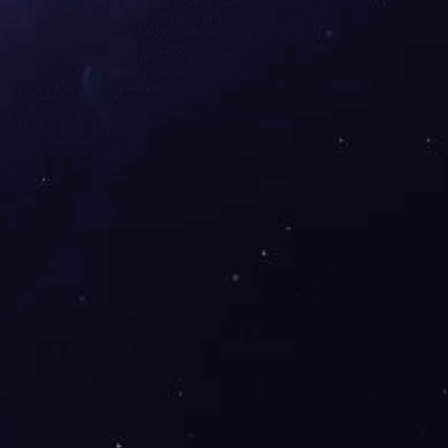
微信扫一扫
电池组的各种类型的试验箱，电池检测高低温试验室应用于各种行
汽车排放，推动电动混合动力汽车发展，对锂电池测试的需求变得
供*成本效益的解决方案。
电池组的各种类型的试验箱，电池测试试验箱应用于各种行业包括
放，推动电动混合动力汽车发展，对锂电池测试的需求变得更加紧
本效益的解决方案。