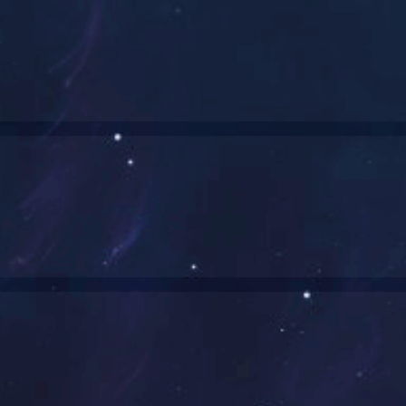
爱游戏app官方网站,爱游戏官方手机APP,爱游戏官方APP下载,爱游戏a
电池高温试验室
上海电器提供了测试小型电池到大型锂离子
电信、计算机和电动汽车。为了减少汽车排
迫。凭借着丰富的经验，我们能为您提供*成
更新日期：
2023-06-25
访问次数：
4302
查看详情
在线留言