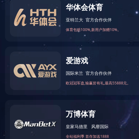
当前位置：
爱游戏AYX官方网站,爱游戏app官网,爱游戏官方网站,
产品分类
电池检测设备
爱游戏AYX官方网站,爱