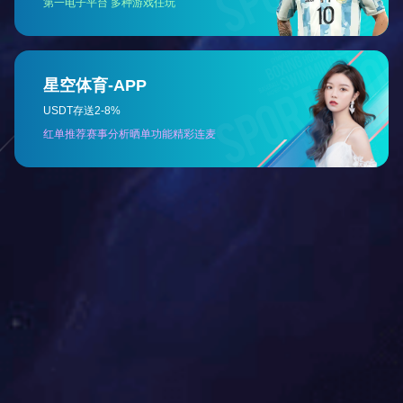
有的维护界面，用于调试设备和维护设备具有程序运行保持功能。
具有程序运行等待功能。
具有程序跳段功能。
具有程序停止功能。
有断电恢复功能。
控制模式：恒温、程序。
具有运行界面锁定功能。记录功能：可记录100天内的曲线及实验数
据，可以详细查询100天内每一时刻的温度湿度情况，可用USB2.0
导出，在PC机上打印记录曲线和生成数据报表（相当于无纸记录仪
的功能）具有开机故障自检功能。
计算机监控系统：控制系统通过计算机以太网通讯接口，可实现数据
传输及监控功能。
注：并提供日后软件免费升级
制冷系统
系统理念：此类实验室均采用业界的温度平衡技术（制冷不加热），
通过能量调节技术在降温及低温平衡时不需要另外启动加热来平衡控
温。能量调节技术即PID控制调节制冷剂流量，通过调节控制单位时
间内进入蒸发器制冷剂的质量，来达到精确控制制冷功率，从而精确
控制试验室的温度。
相对以前“平衡控温方式”即边加热边制冷的方法，能耗非常大。而运
用此技术可在zui大限度上降低客户的运营成本和延长压缩机的寿