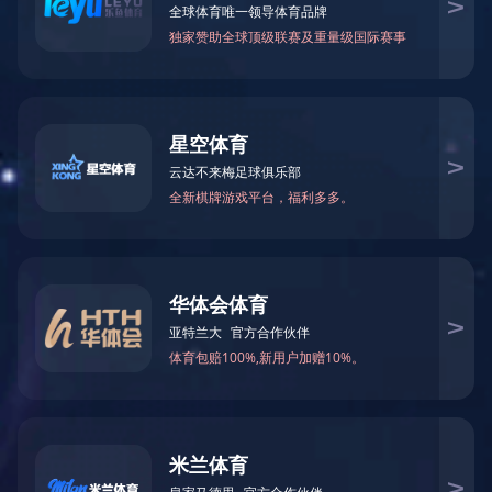
大型高低温试验室
简要描述：
本系列环境实验室可为用户批量检验、检测电子电工
元器件、零配件或大型部件等提供一个模拟环境，为测试数据的