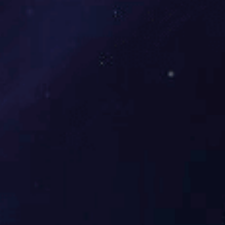
命，可在产品寿命周期内可为用户节约一笔不小的电费开支
制冷蒸发器：采用波纹翅片制冷蒸发器，位于试验箱一端的风道夹层
内，由鼓风电机强制通风，快速换热。
风道系统
为保证较高的均匀度指标，试验箱设有内部循环送风系统及风道。工
作室一端的风道夹层内，分布加热器、制冷蒸发器、风叶等装置。采
用多台风机使箱内空气循环，当风机运行时，将工作室中空气从下部
吸入风道内，经加热/制冷后从均匀地吹出，在工作室中与试品交换
后的空气再被吸入风道内，反复循环，从而达到温度设定要求。
技术参数