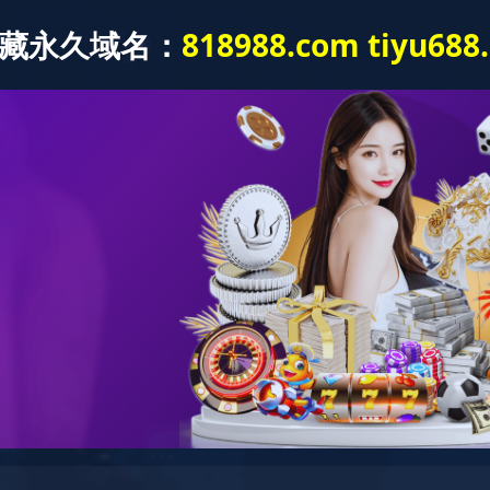
,爱游戏官方手机APP,爱游戏官方APP下载,爱游戏app官方网站入口
返回爱游戏AYX官方网站,爱游戏a
心
爱游戏AYX官方网
技术文章
站,爱游戏app官网,
爱游戏官方网站,爱
游戏app官方网站,
爱游戏官方手机
APP,爱游戏官方
APP下载,爱游戏
app官方网站入口