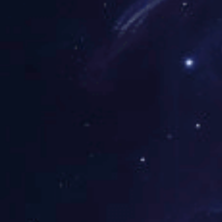
技术即P
相对以前
周期内可
制冷蒸发
风道系统
为保证较
箱内空气
复循环，
技术参数