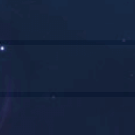
爱游戏app官方网站,爱游戏官方手机APP,爱游戏官方APP下载,爱游戏a
步入式高低温试验
简要描述：
本系列环境实验室可为用户
拟环境，为测试数据的准确性和*性(
便捷操作的计测装置，温湿度控制器，
序设定采用对话方式，操作简单、迅速
产品型号：
SWT