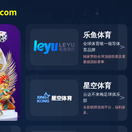
pp官网,爱游戏官方网站,爱游戏app官方网站,爱游戏官方手机APP,爱
游戏官方APP下载,爱游戏app官方网站入口
咨询热线
15021530323
在线留言
联系我们
在线留言
联系我们