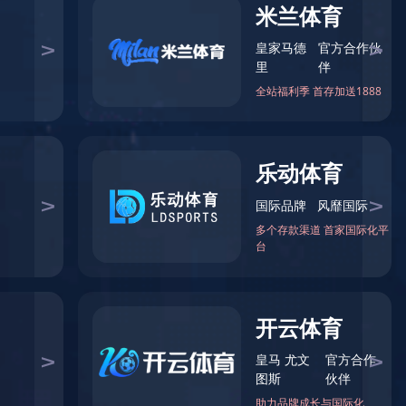
pp官方网站入口
>
产品中心
>
步入室试验室
>
高低温试验室
> SWT步入式高低温试验室
室
批量检验、检测电子电工元器件、零配件或大型部件等提供一个模
可重复)提供*条件。该产品具有简单的操作性能和可靠的设备性能，
采用*的中文液晶显示画面触摸屏，可进行各种复杂的程序设定，程
。
厂商性质：
生产厂家