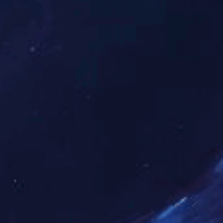
据客户的要求订做，保证了设备的高效，节能。
100天内每一时刻的温度湿度情况，可用USB2.0导出，在PC机上
。
能。
技术在降温及低温平衡时不需要另外启动加热来平衡控温。能量调节