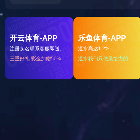
详
产品分类
步入式高
步入室试验室
本系列环
该产品具
序设定采
作运行，
收，保证